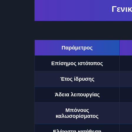
Γενικ
Side Bet City
Aviator
Mega Moolah
Live 
Busta
The D
Evolution Gaming
Spribe
Microgaming
Evolut
Indepe
Pragmat
Παράμετρος
Επίσημος ιστότοπος
Έτος ίδρυσης
Live Baccarat
Cash or Crash
Big Bass Bonanza
Mega 
Tower
Gonzo
Evolution Gaming
Evolution Gaming
Pragmatic Play
Evolut
Smart S
NetEnt
Άδεια λειτουργίας
Μπόνους
καλωσορίσματος
Ελάχιστη κατάθεση