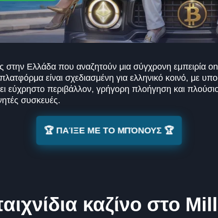
τες στην Ελλάδα που αναζητούν μια σύγχρονη εμπειρία on
Η πλατφόρμα είναι σχεδιασμένη για ελληνικό κοινό, με υ
ζει εύχρηστο περιβάλλον, γρήγορη πλοήγηση και πλούσ
νητές συσκευές.
🏆 ΠΑΊΞΕ ΜΕ ΤΟ ΜΠΌΝΟΥΣ 🏆
ιχνίδια καζίνο στο Mil