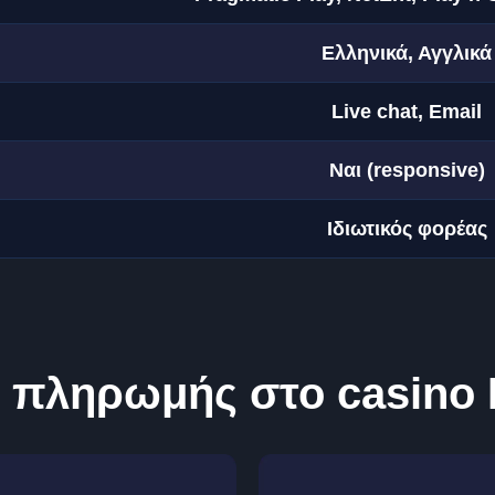
Ελληνικά, Αγγλικά
Live chat, Email
Ναι (responsive)
Ιδιωτικός φορέας
 πληρωμής στο casino M