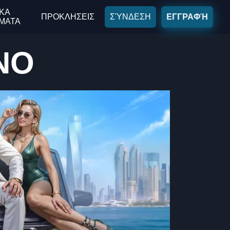
ΚΑ
ΠΡΟΚΛΗΣΕΙΣ
ΣΎΝΔΕΣΗ
ΕΓΓΡΑΦΉ
ΜΑΤΑ
NO