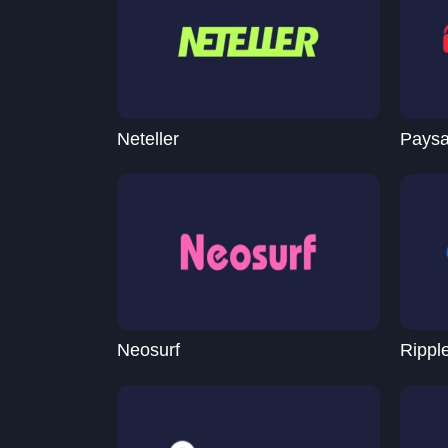
Neteller
Paysa
Neosurf
Rippl