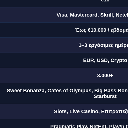
Visa, Mastercard, Skrill, Nete
ning Dice
ass Crash
y of Dead
Monopoly Live
Spaceman
Dead or Alive II
ion Gaming
ic Play
 GO
Evolution Gaming
Pragmatic Play
NetEnt
Έως €10.000 / εβδομ
1–3 εργάσιμες ημέρ
EUR, USD, Crypto
3.000+
Sweet Bonanza, Gates of Olympus, Big Bass Bona
Starburst
Slots, Live Casino, Επιτραπέζ
Pragmatic Play, NetEnt, Play’n 