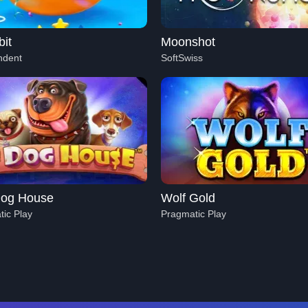
bit
Moonshot
ndent
SoftSwiss
og House
Wolf Gold
ic Play
Pragmatic Play